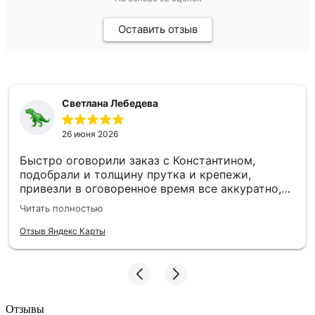
Оставить отзыв
Светлана Лебедева
26 июня 2026
Быстро оговорили заказ с Константином,
подобрали и толщину прутка и крепежи,
привезли в оговоренное время все аккуратно,
заборные пролеты теперь радуют глаз и ждут
Читать полностью
монтажа. Единственное то, что при доставке не
було терминала, наличку, чтобы без сдачи найти
Отзыв Яндекс Карты
трудно, может быть хотя бы QR-код - было бы
намного удобнее :)
Отзывы