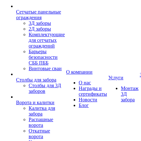
Сетчатые панельные
ограждения
3Д заборы
2Д заборы
Комплектующие
для сетчатых
ограждений
Барьеры
безопасности
СББ ПББ
Винтовые сваи
О компании
Услуги
Столбы для забора
О нас
Столбы для 3Д
Награды и
Монтаж
заборов
сертификаты
3Д
Новости
забора
Ворота и калитки
Блог
Калитка для
забора
Распашные
ворота
Откатные
ворота