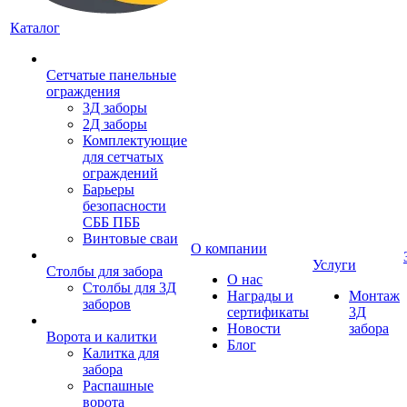
Каталог
Сетчатые панельные
ограждения
3Д заборы
2Д заборы
Комплектующие
для сетчатых
ограждений
Барьеры
безопасности
СББ ПББ
Винтовые сваи
О компании
Услуги
Столбы для забора
О нас
Столбы для 3Д
Награды и
Монтаж
заборов
сертификаты
3Д
Новости
забора
Ворота и калитки
Блог
Калитка для
забора
Распашные
ворота