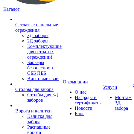
Каталог
Сетчатые панельные
ограждения
3Д заборы
2Д заборы
Комплектующие
для сетчатых
ограждений
Барьеры
безопасности
СББ ПББ
Винтовые сваи
О компании
Услуги
Столбы для забора
О нас
Столбы для 3Д
Награды и
Монтаж
заборов
сертификаты
3Д
Новости
забора
Ворота и калитки
Блог
Калитка для
забора
Распашные
ворота