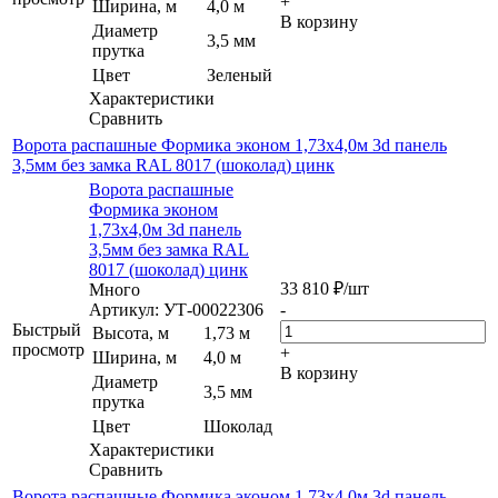
+
Ширина, м
4,0 м
В корзину
Диаметр
3,5 мм
прутка
Цвет
Зеленый
Характеристики
Сравнить
Ворота распашные Формика эконом 1,73х4,0м 3d панель
3,5мм без замка RAL 8017 (шоколад) цинк
Ворота распашные
Формика эконом
1,73х4,0м 3d панель
3,5мм без замка RAL
8017 (шоколад) цинк
33 810
₽
/шт
Много
Артикул: УТ-00022306
-
Быстрый
Высота, м
1,73 м
просмотр
+
Ширина, м
4,0 м
В корзину
Диаметр
3,5 мм
прутка
Цвет
Шоколад
Характеристики
Сравнить
Ворота распашные Формика эконом 1,73х4,0м 3d панель