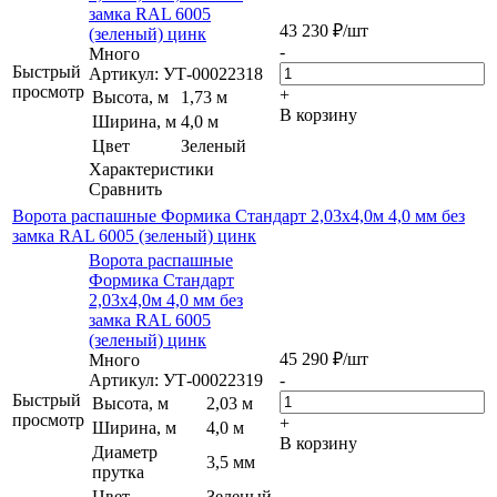
замка RAL 6005
43 230
₽
/шт
(зеленый) цинк
-
Много
Быстрый
Артикул: УТ-00022318
просмотр
+
Высота, м
1,73 м
В корзину
Ширина, м
4,0 м
Цвет
Зеленый
Характеристики
Сравнить
Ворота распашные Формика Стандарт 2,03х4,0м 4,0 мм без
замка RAL 6005 (зеленый) цинк
Ворота распашные
Формика Стандарт
2,03х4,0м 4,0 мм без
замка RAL 6005
(зеленый) цинк
45 290
₽
/шт
Много
Артикул: УТ-00022319
-
Быстрый
Высота, м
2,03 м
просмотр
+
Ширина, м
4,0 м
В корзину
Диаметр
3,5 мм
прутка
Цвет
Зеленый