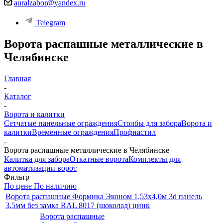
auralzabor@yandex.ru
Telegram
Ворота распашные металлические в
Челябинске
Главная
-
Каталог
-
Ворота и калитки
Сетчатые панельные ограждения
Столбы для забора
Ворота и
калитки
Временные ограждения
Профнастил
-
Ворота распашные металлические в Челябинске
Калитка для забора
Откатные ворота
Комплекты для
автоматизации ворот
Фильтр
По цене
По наличию
Ворота распашные Формика Эконом 1,53х4,0м 3d панель
3,5мм без замка RAL 8017 (шоколад) цинк
Ворота распашные