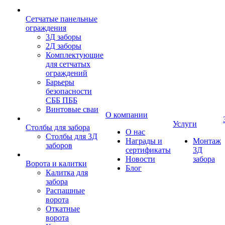
Сетчатые панельные
ограждения
3Д заборы
2Д заборы
Комплектующие
для сетчатых
ограждений
Барьеры
безопасности
СББ ПББ
Винтовые сваи
О компании
Услуги
Столбы для забора
О нас
Столбы для 3Д
Награды и
Монтаж
заборов
сертификаты
3Д
Новости
забора
Ворота и калитки
Блог
Калитка для
забора
Распашные
ворота
Откатные
ворота