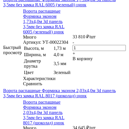
3,5мм без замка RAL 6005 (зеленый) цинк
Ворота распашные
Формика эконом
1,73х4,0м 3d панель
3,5мм без замка RAL
6005 (зеленый) цинк
33 810
₽
/шт
Много
Артикул: УТ-00022304
-
Быстрый
Высота, м
1,73 м
просмотр
+
Ширина, м
4,0 м
В корзину
Диаметр
3,5 мм
прутка
Цвет
Зеленый
Характеристики
Сравнить
Ворота распашные Формика эконом 2,03х4,0м 3d панель
3,5мм без замка RAL 8017 (шоколад) цинк
Ворота распашные
Формика эконом
2,03х4,0м 3d панель
3,5мм без замка RAL
8017 (шоколад) цинк
34 645
₽
/шт
Много