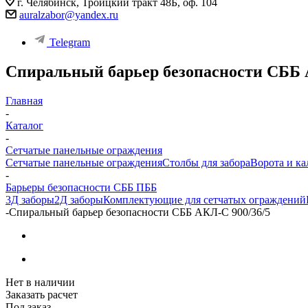
г. Челябинск, Троицкий тракт 48Б, оф. 104
auralzabor@yandex.ru
Telegram
Спиральный барьер безопасности СББ 
Главная
-
Каталог
-
Сетчатые панельные ограждения
Сетчатые панельные ограждения
Столбы для забора
Ворота и ка
-
Барьеры безопасности СББ ПББ
3Д заборы
2Д заборы
Комплектующие для сетчатых ограждений
-
Спиральный барьер безопасности СББ АКЛ-С 900/36/5
Нет в наличии
Заказать расчет
Под заказ