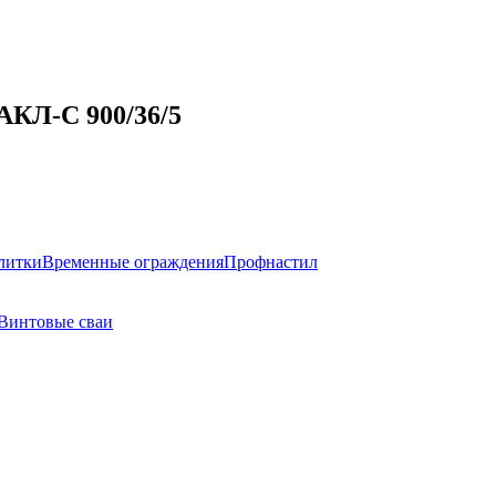
АКЛ-С 900/36/5
литки
Временные ограждения
Профнастил
Винтовые сваи