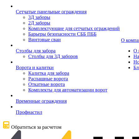
Сетчатые панельные ограждения
3Д заборы
2Д заборы
Комплектующие для сетчатых ограждений
Барьеры безопасности СББ ПББ
Винтовые сваи
О комп
Столбы для забора
О 
Столбы для 3Д заборов
На
Но
Ворота и калитки
Бл
Калитка для забора
Распашные ворота
Откатные ворота
Комплекты для автоматизации ворот
Временные ограждения
Профнастил
Обратиться за расчетом