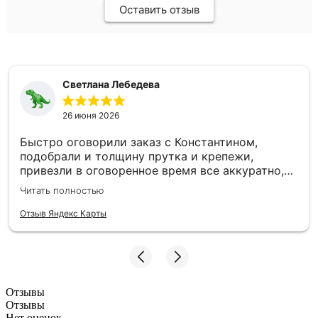
Оставить отзыв
Светлана Лебедева
26 июня 2026
Быстро оговорили заказ с Константином,
подобрали и толщину прутка и крепежи,
привезли в оговоренное время все аккуратно,
заборные пролеты теперь радуют глаз и ждут
Читать полностью
монтажа. Единственное то, что при доставке не
було терминала, наличку, чтобы без сдачи найти
Отзыв Яндекс Карты
трудно, может быть хотя бы QR-код - было бы
намного удобнее :)
Отзывы
Отзывы
Нет оценок