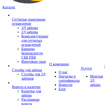
Каталог
Сетчатые панельные
ограждения
3Д заборы
2Д заборы
Комплектующие
для сетчатых
ограждений
Барьеры
безопасности
СББ ПББ
Винтовые сваи
О компании
Услуги
Столбы для забора
О нас
Столбы для 3Д
Награды и
Монтаж
заборов
сертификаты
3Д
Новости
забора
Ворота и калитки
Блог
Калитка для
забора
Распашные
ворота