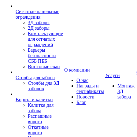
Сетчатые панельные
ограждения
3Д заборы
2Д заборы
Комплектующие
для сетчатых
ограждений
Барьеры
безопасности
СББ ПББ
Винтовые сваи
О компании
Услуги
Столбы для забора
О нас
Столбы для 3Д
Награды и
Монтаж
заборов
сертификаты
3Д
Новости
забора
Ворота и калитки
Блог
Калитка для
забора
Распашные
ворота
Откатные
ворота