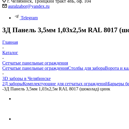
г. Челябинск, Троицкий тракт 48Б, оф. 104
auralzabor@yandex.ru
Telegram
3Д Панель 3,5мм 1,03х2,5м RAL 8017 (ш
Главная
-
Каталог
-
Сетчатые панельные ограждения
Сетчатые панельные ограждения
Столбы для забора
Ворота и ка
-
3D заборы в Челябинске
2Д заборы
Комплектующие для сетчатых ограждений
Барьеры б
-
3Д Панель 3,5мм 1,03х2,5м RAL 8017 (шоколад) цинк