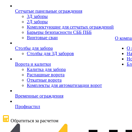
Сетчатые панельные ограждения
3Д заборы
2Д заборы
Комплектующие для сетчатых ограждений
Барьеры безопасности СББ ПББ
Винтовые сваи
О комп
Столбы для забора
О 
Столбы для 3Д заборов
На
Но
Ворота и калитки
Бл
Калитка для забора
Распашные ворота
Откатные ворота
Комплекты для автоматизации ворот
Временные ограждения
Профнастил
Обратиться за расчетом