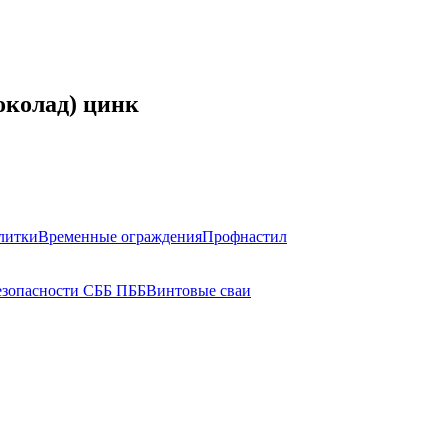
околад) цинк
литки
Временные ограждения
Профнастил
езопасности СББ ПББ
Винтовые сваи