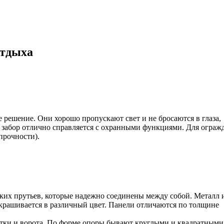
отдыха
е решение. Они хорошо пропускают свет и не бросаются в глаза,
 забор отлично справляется с охранными функциями. Для ограж
прочности).
ких прутьев, которые надежно соединены между собой. Металл 
окрашивается в различный цвет. Панели отличаются по толщине
литки и ворота. По форме опоры бывают круглыми и квадратными