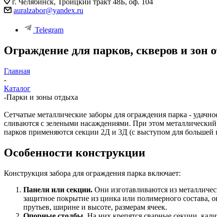
г. Челябинск, Троицкий тракт 48Б, оф. 104
auralzabor@yandex.ru
Telegram
Ограждение для парков, скверов и зон 
Главная
-
Каталог
-
Парки и зоны отдыха
Сетчатые металлические заборы для ограждения парка - удачно
сливаются с зелеными насаждениями. При этом металлический
парков применяются секции 2Д и 3Д (с выступом для большей 
Особенности конструкции
Конструкция забора для ограждения парка включает:
Панели или секции.
Они изготавливаются из металличес
защитное покрытие из цинка или полимерного состава, 
прутьев, ширине и высоте, размерам ячеек.
Опорные столбы
. На них крепятся сварные секции, ка