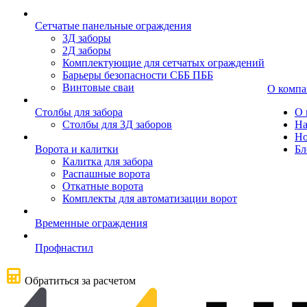
Сетчатые панельные ограждения
3Д заборы
2Д заборы
Комплектующие для сетчатых ограждений
Барьеры безопасности СББ ПББ
Винтовые сваи
О комп
Столбы для забора
О 
Столбы для 3Д заборов
На
Но
Ворота и калитки
Бл
Калитка для забора
Распашные ворота
Откатные ворота
Комплекты для автоматизации ворот
Временные ограждения
Профнастил
Обратиться за расчетом