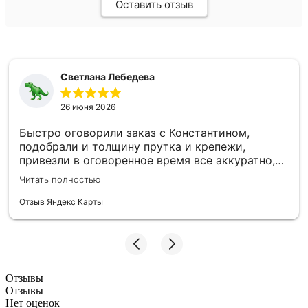
Оставить отзыв
Светлана Лебедева
26 июня 2026
Быстро оговорили заказ с Константином,
подобрали и толщину прутка и крепежи,
привезли в оговоренное время все аккуратно,
заборные пролеты теперь радуют глаз и ждут
Читать полностью
монтажа. Единственное то, что при доставке не
було терминала, наличку, чтобы без сдачи найти
Отзыв Яндекс Карты
трудно, может быть хотя бы QR-код - было бы
намного удобнее :)
Отзывы
Отзывы
Нет оценок