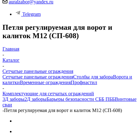
auralzabor@yandex.ru
Telegram
Петля регулируемая для ворот и
калиток М12 (СП-608)
Главная
-
Каталог
-
Сетчатые панельные ограждения
Сетчатые панельные ограждения
Столбы для забора
Ворота и
калитки
Временные ограждения
Профнастил
-
Комплектующие для сетчатых ограждений
3Д заборы
2Д заборы
Барьеры безопасности СББ ПББ
Винтовые
сваи
-
Петля регулируемая для ворот и калиток М12 (СП-608)