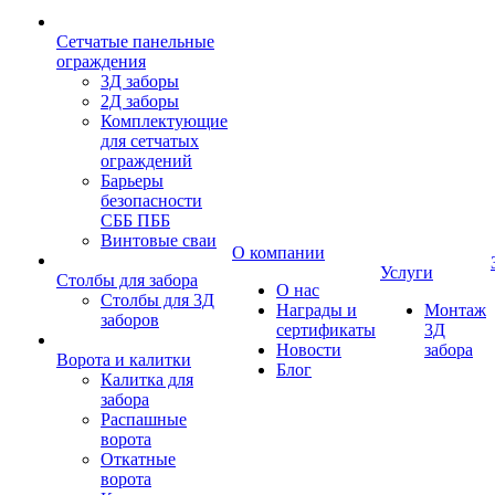
Сетчатые панельные
ограждения
3Д заборы
2Д заборы
Комплектующие
для сетчатых
ограждений
Барьеры
безопасности
СББ ПББ
Винтовые сваи
О компании
Услуги
Столбы для забора
О нас
Столбы для 3Д
Награды и
Монтаж
заборов
сертификаты
3Д
Новости
забора
Ворота и калитки
Блог
Калитка для
забора
Распашные
ворота
Откатные
ворота