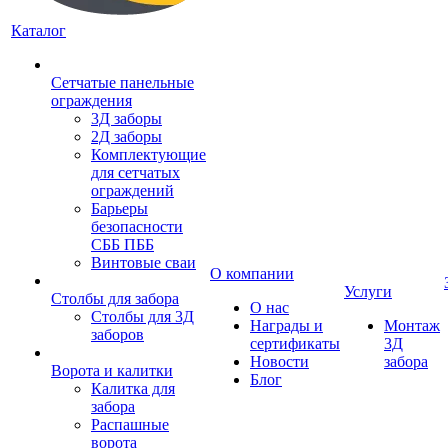
Каталог
Сетчатые панельные
ограждения
3Д заборы
2Д заборы
Комплектующие
для сетчатых
ограждений
Барьеры
безопасности
СББ ПББ
Винтовые сваи
О компании
Услуги
Столбы для забора
О нас
Столбы для 3Д
Награды и
Монтаж
заборов
сертификаты
3Д
Новости
забора
Ворота и калитки
Блог
Калитка для
забора
Распашные
ворота